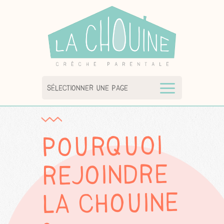
Accueil
»
Comment ça marche ?
»
Pourquoi rejoindre la Chouine ?
Sélectionner une page
Pourquoi
rejoindre
la Chouine