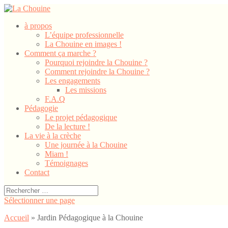
à propos
L’équipe professionnelle
La Chouine en images !
Comment ça marche ?
Pourquoi rejoindre la Chouine ?
Comment rejoindre la Chouine ?
Les engagements
Les missions
F.A.Q
Pédagogie
Le projet pédagogique
De la lecture !
La vie à la crèche
Une journée à la Chouine
Miam !
Témoignages
Contact
Sélectionner une page
Accueil
»
Jardin Pédagogique à la Chouine